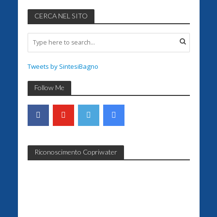
CERCA NEL SITO
Tweets by SintesiBagno
Follow Me
Riconoscimento Copriwater