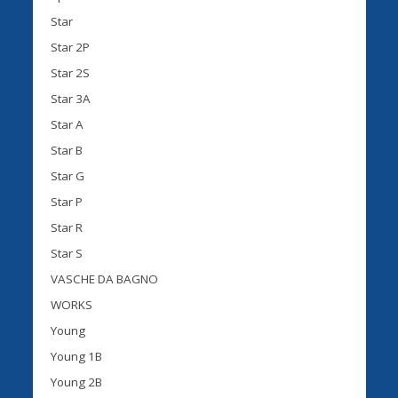
Star
Star 2P
Star 2S
Star 3A
Star A
Star B
Star G
Star P
Star R
Star S
VASCHE DA BAGNO
WORKS
Young
Young 1B
Young 2B