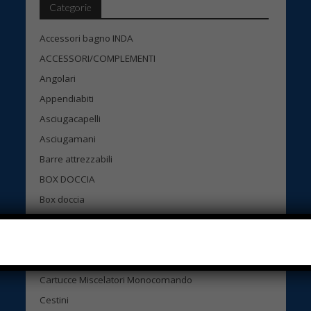
Categorie
Accessori bagno INDA
ACCESSORI/COMPLEMENTI
Angolari
Appendiabiti
Asciugacapelli
Asciugamani
Barre attrezzabili
BOX DOCCIA
Box doccia
Box Doccia Novellini
Cartucce GESSI
Cartucce KEROX
Cartucce Miscelatori Monocomando
Cestini