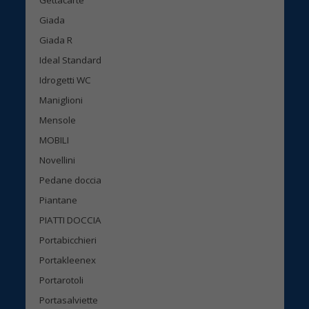
Giada
Giada R
Ideal Standard
Idrogetti WC
Maniglioni
Mensole
MOBILI
Novellini
Pedane doccia
Piantane
PIATTI DOCCIA
Portabicchieri
Portakleenex
Portarotoli
Portasalviette