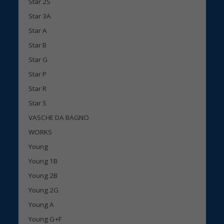
Star 2S
Star 3A
Star A
Star B
Star G
Star P
Star R
Star S
VASCHE DA BAGNO
WORKS
Young
Young 1B
Young 2B
Young 2G
Young A
Young G+F