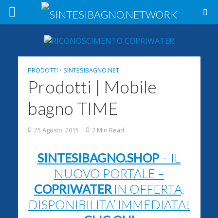
PRODOTTI
•
SINTESIBAGNO.NET
Prodotti | Mobile
bagno TIME
25 Agosto, 2015
2 Min Read
SINTESIBAGNO.SHOP
– IL
NUOVO PORTALE –
COPRIWATER
IN OFFERTA,
DISPONIBILITA’ IMMEDIATA!