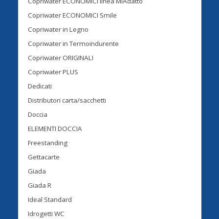
Copriwater ECONOMICI linea MiAdatto
Copriwater ECONOMICI Smile
Copriwater in Legno
Copriwater in Termoindurente
Copriwater ORIGINALI
Copriwater PLUS
Dedicati
Distributori carta/sacchetti
Doccia
ELEMENTI DOCCIA
Freestanding
Gettacarte
Giada
Giada R
Ideal Standard
Idrogetti WC