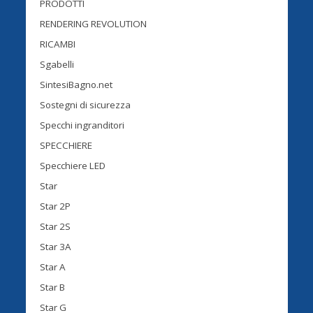
PRODOTTI
RENDERING REVOLUTION
RICAMBI
Sgabelli
SintesiBagno.net
Sostegni di sicurezza
Specchi ingranditori
SPECCHIERE
Specchiere LED
Star
Star 2P
Star 2S
Star 3A
Star A
Star B
Star G